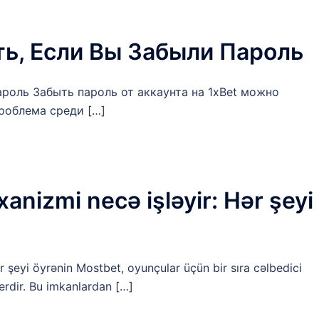
ть, Если Вы Забыли Пароль
ароль Забыть пароль от аккаунта на 1xBet можно
проблема среди […]
nizmi necə işləyir: Hər şeyi
 şeyi öyrənin Mostbet, oyunçular üçün bir sıra cəlbedici
rdir. Bu imkanlardan […]