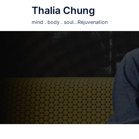
Skip
Thalia Chung
to
content
mind . body . soul…Rejuvenation